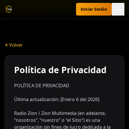
💬 ¿Sabías que puedes chatear con nuestro asistente? Pregúntale
Iniciar Sesión
sobre programación, peticiones de oración, dedicatorias y más.
Radio Zion 540 AM
Volver
Política de Privacidad
POLÍTICA DE PRIVACIDAD
Última actualización: [Enero 6 del 2026]
Radio Zion / Zion Multimedia (en adelante,
“nosotros”, “nuestro” o “el Sitio”) es una
organización sin fines de lucro dedicada a la