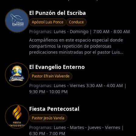
alta calidad inspirados en la naturaleza. Creemos
que el verdadero bienestar comienza desde
El Punzón del Escriba
adentro, por eso ofrecemos suplementos
cuidadosamente seleccionados pa
Apóstol Luis Ponce
Conduce
Programas:
Lunes - Domingo | 7:00 AM - 8:00 AM
Acompáñenos en este espacio especial donde
compartimos la repetición de poderosas
predicaciones ministradas por el pastor Luis
Ponce, desde su congregación ubicada en Van
Nuys, California. A través de cada mensaje, se
El Evangelio Enterno
busca edificar vidas, fortalecer la fe y llevar una
palabra de esperanza, restaura
Pastor Efrain Valverde
Programas:
Lunes - Viernes 3:30 AM - 4:00 AM |
9:30 PM - 10:00 PM
Fiesta Pentecostal
Pastor Jesús Varela
Programas:
Lunes - Martes - Jueves - Viernes |
6:30 PM - 7:00 PM