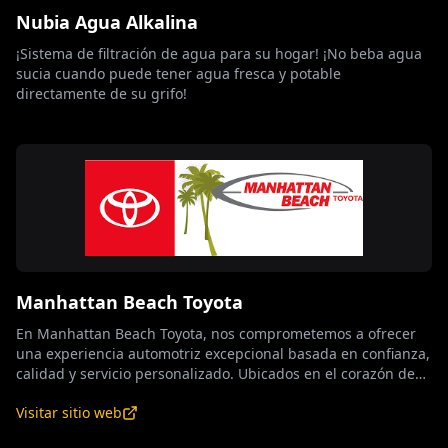
Nubia Agua Alkalina
¡Sistema de filtración de agua para su hogar! ¡No beba agua
sucia cuando puede tener agua fresca y potable
directamente de su grifo!
Manhattan Beach Toyota
En Manhattan Beach Toyota, nos comprometemos a ofrecer
una experiencia automotriz excepcional basada en confianza,
calidad y servicio personalizado. Ubicados en el corazón de
Manhattan Beach, brindamos una amplia selección de
Visitar sitio web
vehículos Toyota nuevos y usados, diseñados para adaptarse
a cada estilo de vida y presupuesto. Nuestro equipo de