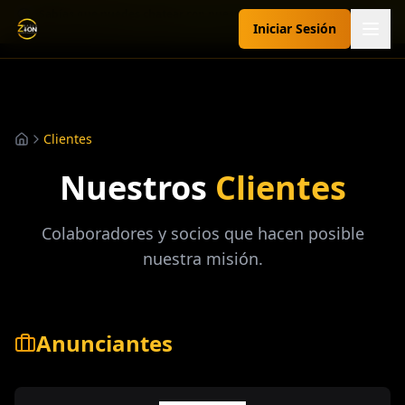
💬 ¿Sabías que puedes chatear con nuestro asistente? Pregúntale
Iniciar Sesión
sobre programación, peticiones de oración, dedicatorias y más.
Radio Zion 540 AM
Clientes
Nuestros
Clientes
Colaboradores y socios que hacen posible
nuestra misión.
Anunciantes