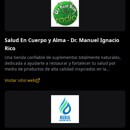
Salud En Cuerpo y Alma - Dr. Manuel Ignacio
Rico
Una tienda confiable de suplementos totalmente naturales,
dedicada a ayudarte a restaurar y fortalecer tu salud por
medio de productos de alta calidad inspirados en la
naturaleza. Creemos que el verdadero bienestar comienza
Visitar sitio web
desde adentro, por eso ofrecemos suplementos
cuidadosamente seleccionados para promover el equilibrio,
la vitalidad y el bienestar integral. Ya sea que busques
aumentar tu energía, fortalecer tu sistema inmunológico,
mejorar tu salud diaria o apoyar tu cuerpo de manera
natural, nuestra misión es brindarte productos que te
ayuden a sentirte mejor de forma natural.