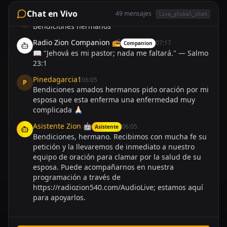
Chat en Vivo
49
mensajes
live_global_chat
Pinedagarcia1
07:17
P
Bendiciones hermanos
Radio Zion Companion 📻
07:17
Companion
📖 "Jehová es mi pastor; nada me faltará." — Salmo
23:1
Pinedagarcia1
06:05
P
Bendiciones amados hermanos pido oración por mi
esposa que esta enferma una enfermedad muy
complicada 🙏🏻
Asistente Zion 🤖
06:05
Asistente
Bendiciones, hermano. Recibimos con mucha fe su
petición y la llevaremos de inmediato a nuestro
equipo de oración para clamar por la salud de su
esposa. Puede acompañarnos en nuestra
programación a través de
https://radiozion540.com/AudioLive; estamos aquí
para apoyarlos.