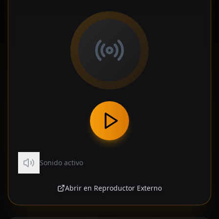
Me gusta este programa "Inyección de fe" gloria a
Dios
Radio Zion Companion 📻
17:51
Companion
📖 "Sé fuerte y valiente. No temas ni te
desalientes." — Josué 1:9
Nico Jr
21:28
N
cual es el programa en vivo ahora mismo?
Radio Zion Companion 📻
21:28
Companion
📻 ¡No te pierdas nuestra programación en vivo en
Radio Zion 540 AM! Consulta el horario completo en
radiozion540.com
Jueces4:9
15:23
J
Dios le bendiga 🙏 Hola 🙋 hno. Aquí escuchándole
aquí en Vista,Ca.
Sonido activo
Radio Zion Companion 📻
15:24
Companion
¡Dios le bendiga mucho, hermano! Es una alegría
Abrir en Reproductor Externo
saber que nos acompaña desde Vista, CA; gracias
por estar en sintonía de Radio Zion. 📻🙏✝️
América Nathaly
18:50
A